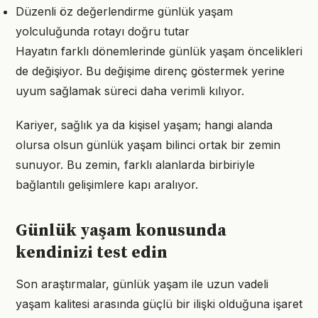
Düzenli öz değerlendirme günlük yaşam
yolculuğunda rotayı doğru tutar
Hayatın farklı dönemlerinde günlük yaşam öncelikleri
de değişiyor. Bu değişime direnç göstermek yerine
uyum sağlamak süreci daha verimli kılıyor.
Kariyer, sağlık ya da kişisel yaşam; hangi alanda
olursa olsun günlük yaşam bilinci ortak bir zemin
sunuyor. Bu zemin, farklı alanlarda birbiriyle
bağlantılı gelişimlere kapı aralıyor.
Günlük yaşam konusunda
kendinizi test edin
Son araştırmalar, günlük yaşam ile uzun vadeli
yaşam kalitesi arasında güçlü bir ilişki olduğuna işaret