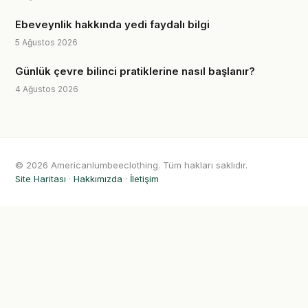
Ebeveynlik hakkında yedi faydalı bilgi
5 Ağustos 2026
Günlük çevre bilinci pratiklerine nasıl başlanır?
4 Ağustos 2026
© 2026 Americanlumbeeclothing. Tüm hakları saklıdır.
Site Haritası
·
Hakkımızda
·
İletişim