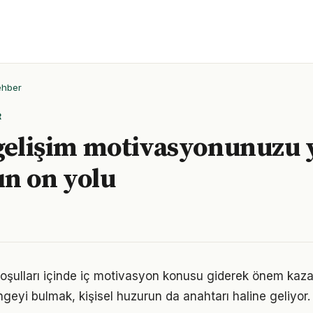
ehber
R
 gelişim motivasyonunuzu
n on yolu
ulları içinde iç motivasyon konusu giderek önem kazanı
geyi bulmak, kişisel huzurun da anahtarı haline geliyor.