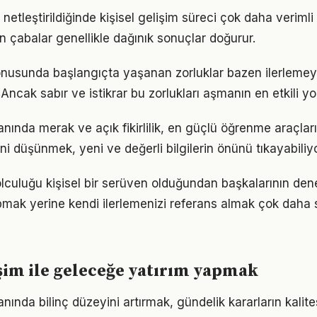
netleştirildiğinde kişisel gelişim süreci çok daha verimli il
n çabalar genellikle dağınık sonuçlar doğurur.
konusunda başlangıçta yaşanan zorluklar bazen ilerlemey
 Ancak sabır ve istikrar bu zorlukları aşmanın en etkili yo
lanında merak ve açık fikirlilik, en güçlü öğrenme araçların
ini düşünmek, yeni ve değerli bilgilerin önünü tıkayabiliyo
yolculuğu kişisel bir serüven olduğundan başkalarının den
pmak yerine kendi ilerlemenizi referans almak çok daha sa
işim ile geleceğe yatırım yapmak
lanında bilinç düzeyini artırmak, gündelik kararların kalite