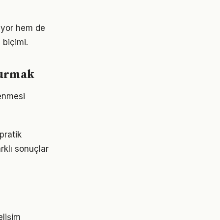
riyor hem de
 biçimi.
şturmak
rlenmesi
pratik
rklı sonuçlar
elişim