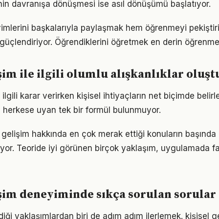
ginin davranışa dönüşmesi ise asıl dönüşümü başlatıyor.
imlerini başkalarıyla paylaşmak hem öğrenmeyi pekişti
i güçlendiriyor. Öğrendiklerini öğretmek en derin öğrenme
işim ile ilgili olumlu alışkanlıklar olu
e ilgili karar verirken kişisel ihtiyaçların net biçimde beli
 herkese uyan tek bir formül bulunmuyor.
l gelişim hakkında en çok merak ettiği konuların başında 
yor. Teoride iyi görünen birçok yaklaşım, uygulamada fa
işim deneyiminde sıkça sorulan sorular
iği yaklaşımlardan biri de adım adım ilerlemek. kişisel g