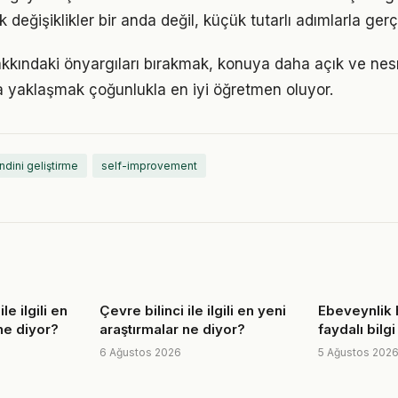
eğişiklikler bir anda değil, küçük tutarlı adımlarla gerç
hakkındaki önyargıları bırakmak, konuya daha açık ve ne
la yaklaşmak çoğunlukla en iyi öğretmen oluyor.
ndini geliştirme
self-improvement
e ilgili en
Çevre bilinci ile ilgili en yeni
Ebeveynlik 
ne diyor?
araştırmalar ne diyor?
faydalı bilgi
6 Ağustos 2026
5 Ağustos 202