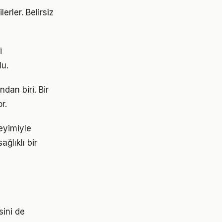
erler. Belirsiz
i
lu.
dan biri. Bir
r.
eyimiyle
ğlıklı bir
sini de