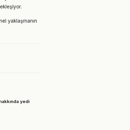
ekleşiyor.
snel yaklaşmanın
hakkında yedi
6