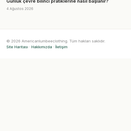
Günlük çevre bilinci pratiklerine nasıl başlanır?
4 Ağustos 2026
© 2026 Americanlumbeeclothing. Tüm hakları saklıdır.
Site Haritası
·
Hakkımızda
·
İletişim