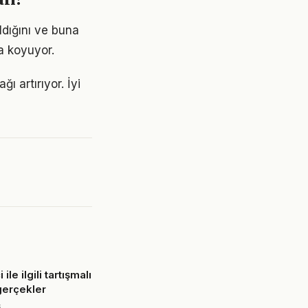
lı?
ldığını ve buna
a koyuyor.
ı artırıyor. İyi
ile ilgili tartışmalı
gerçekler
6