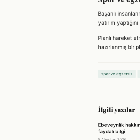
Spor ve egz
Başarılı insanla
yatırım yaptığın
Planlı hareket et
hazırlanmış bir p
spor ve egzersiz
İlgili yazılar
Ebeveynlik hakkı
faydalı bilgi
5 Ağustos 2026