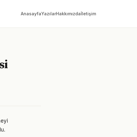
Anasayfa
Yazılar
Hakkımızda
İletişim
si
meyi
lu.