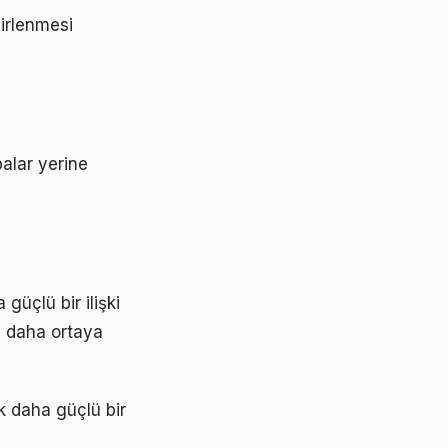
lirlenmesi
balar yerine
güçlü bir ilişki
z daha ortaya
k daha güçlü bir