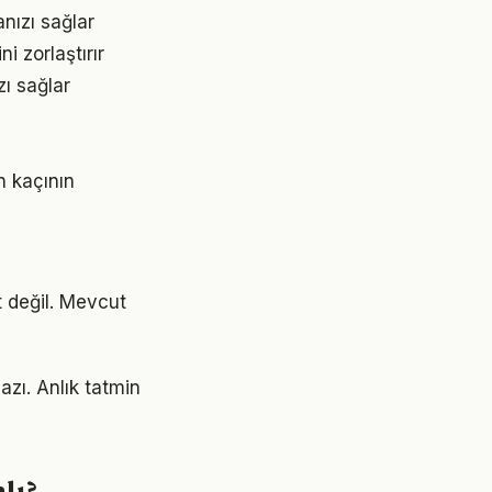
nızı sağlar
 zorlaştırır
ı sağlar
n kaçının
t değil. Mevcut
azı. Anlık tatmin