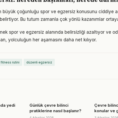
ersiz: nereden başlamalı, nerede durma
rın büyük çoğunluğu spor ve egzersiz konusunu ciddiye a
ı belirtiyor. Bu tutum zamanla çok yönlü kazanımlar ortay
mek spor ve egzersiz alanında belirsizliği azaltıyor ve odağ
lan, yolculuğun her aşamasını daha net kılıyor.
fitness rutini
düzenli egzersiz
nda yedi
Günlük çevre bilinci
Çevre bilinci 
pratiklerine nasıl başlanır?
konular ve 
4 Ağustos 2026
3 Ağustos 202